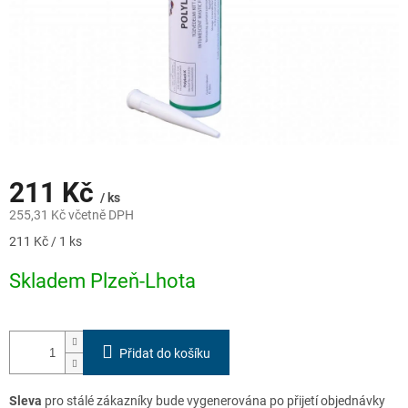
211 Kč
/ ks
255,31 Kč včetně DPH
Měrná
211 Kč / 1 ks
cena:
Skladem Plzeň-Lhota
Přidat do košíku
Sleva
pro stálé zákazníky bude vygenerována po přijetí objednávky