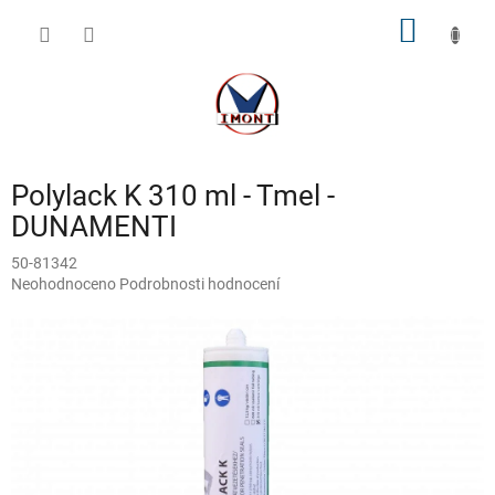
Přejít
NÁKUP
na
obsah
KOŠÍK
Polylack K 310 ml - Tmel -
DUNAMENTI
50-81342
Průměrné
Neohodnoceno
Podrobnosti hodnocení
hodnocení
produktu
je
0,0
z
5
hvězdiček.