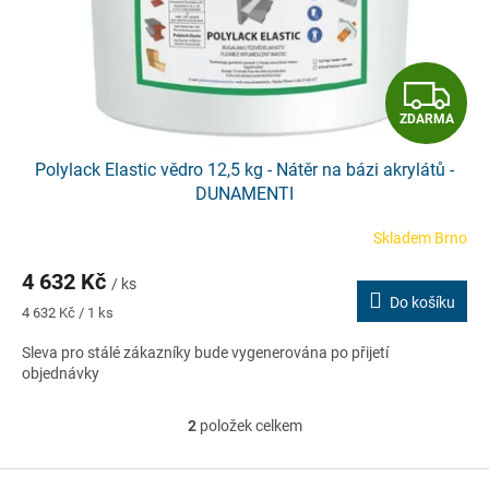
Z
ZDARMA
D
Polylack Elastic vědro 12,5 kg - Nátěr na bázi akrylátů -
A
DUNAMENTI
R
Skladem Brno
M
4 632 Kč
/ ks
Do košíku
A
Měrná
4 632 Kč / 1 ks
cena:
Sleva pro stálé zákazníky bude vygenerována po přijetí
objednávky
2
položek celkem
O
v
l
Z