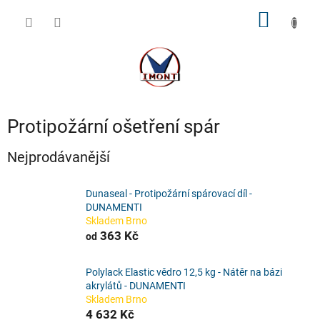
Přejít
NÁKUP
na
obsah
KOŠÍK
Protipožární ošetření spár
Nejprodávanější
Dunaseal - Protipožární spárovací díl -
DUNAMENTI
Skladem Brno
363 Kč
od
Polylack Elastic vědro 12,5 kg - Nátěr na bázi
akrylátů - DUNAMENTI
Skladem Brno
4 632 Kč