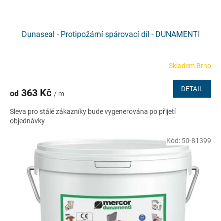
ů
Dunaseal - Protipožární spárovací díl - DUNAMENTI
Skladem Brno
Průměrné
hodnocení
produktu
DETAIL
363 Kč
od
/ m
je
5,0
Sleva pro stálé zákazníky bude vygenerována po přijetí
z
objednávky
5
hvězdiček.
Kód:
50-81399