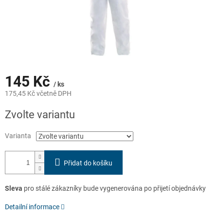
145 Kč
/ ks
175,45 Kč včetně DPH
Měrná
Zvolte variantu
cena:
Varianta
Přidat do košíku
Sleva
pro stálé zákazníky bude vygenerována po přijetí objednávky
Detailní informace