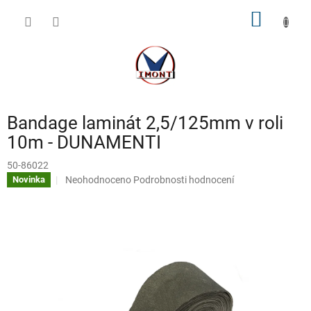
Přejít
NÁKUP
na
obsah
KOŠÍK
Bandage laminát 2,5/125mm v roli
10m - DUNAMENTI
50-86022
Průměrné
Neohodnoceno
Podrobnosti hodnocení
Novinka
hodnocení
produktu
je
0,0
z
5
hvězdiček.