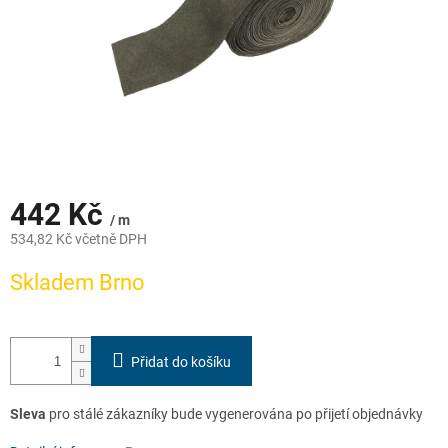
442 Kč
/ m
534,82 Kč včetně DPH
Měrná
Skladem Brno
cena:
Přidat do košíku
Sleva
pro stálé zákazníky bude vygenerována po přijetí objednávky